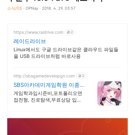
소식/OS
·
OPNay
·
2018. 4. 29. 03:57
https://www.raidrive.com
광고
레이드라이브
Linux에서도 구글 드라이브같은 클라우드 파일들
을 USB 드라이브처럼 바로사용
http://sbsgamedevelopgn.com
광고
SBS아카데미게임학원 이종혁
청강대 게임학과 입시반 상담
게임학과입시준비,포트폴리오면
접전형, 진로탐색,무료상담 입시
방향 틀리면 1년 날립니다 입시
실패 리스크부터 잡아드리겠습니
다.