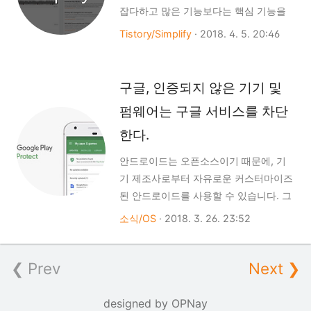
잡다하고 많은 기능보다는 핵심 기능을
고 생각하시면 됩니다.using ... 구절은
모아 만들었습니다. 그리고, 기존
아직 배우진 않았지만 후에 클래스를 배
Tistory/Simplify
·
2018. 4. 5. 20:46
Simplify에서 사용했던 카드디자인을 좀
우고, 네임스페이스라는걸 할때 사용할
더 잘 활용하도록 만들었고, 기존에 없던
부분입니다. 현재는 그냥 #include 과 같
이미지 배경을 이용해 좀더 색다른 블로
이 알아두시면 됩니다.int main()이는 C
구글, 인증되지 않은 기기 및
그로 만들수 있습니다. 업데이트 내용
언어때와 동일하게 프로그..
펌웨어는 구글 서비스를 차단
v1.1기본 폰트를 변경했습니다.헤더에 들
어가는 이미지를 랜덤으로 불러올수있는
한다.
옵션이 추가되었습니다.게시글 리스트에
안드로이드는 오픈소스이기 때문에, 기
섬네일을 추가했습니다.댓글의 작성일자
기 제조사로부터 자유로운 커스터마이즈
를 하단으로 이동했습니다.일부 폰트 크
된 안드로이드를 사용할 수 있습니다. 그
기를 조절했습니다.code, tt, kbd, samp
러나 이 커스터마이즈된 안드로이드는
소식/OS
·
2018. 3. 26. 23:52
태그에 전용 폰트를 스타일을 추가했습
구글 서비스가 설치되지 않았으며, 이 서
니다.티스토리 플러그인으로 추가된 애
비스는 별도의 설치가 필요합니다. 기본
드센스를 가운데 정렬하도록 스타일을
❮ Prev
적으로 구글은 Compability Definition
Next ❯
추가했습니다.skin.js 파일내..
Document(CDD) 규칙에 따라 기기 제조
사들은 Google 앱과 서비스를 사용할 수
designed by
OPNay