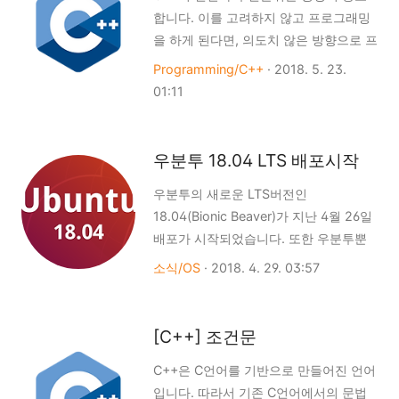
합니다. 이를 고려하지 않고 프로그래밍
며, 가격은 $529부터 시작됩니다.
을 하게 된다면, 의도치 않은 방향으로 프
Mirror Black 가격 Midnight Black 가격
로그램이 진행될 수 있으며, 버그를 일으
6GB RAM / 64GB 내장 메모리 $529.00
Programming/C++
·
2018. 5. 23.
키거나, 극단적으로는 프로그램이 멈추
8GB RAM / 128GB 내장 메모리
01:11
거나, 컴파일에서 에러가 발생할 수 있습
$579.00 8GB RAM / 128GB 내장 메모
니다.하지만 C++에서의 연산자의 개수
리 $579.00 8GB RAM / 256GB 내장 메
는 많아서, 외우는 것보다는 오류나, 논리
모리 $629.00 OnePlus6 구매하기
우분투 18.04 LTS 배포시작
적인 오류가 발생했을 때 참고하는 정도
우분투의 새로운 LTS버전인
로 하시는게 좋습니다. 또한, C++을 자주
18.04(Bionic Beaver)가 지난 4월 26일
사용하시다보면 자연스럽게 외워지는게
배포가 시작되었습니다. 또한 우분투뿐
연산자 우선순위입니다. 우선순위는 그
만 아니라 우분투를 기반으로한 각종 커
룹별로 나뉘며, 그룹중 1그룹이 가장 먼
소식/OS
·
2018. 4. 29. 03:57
뮤티니 버전들(Kubuntu, Xubuntu,
저 적용됩니다. 그리고, 결합 규칙은 L-
Ubuntu Kylin 등...) 또한 18.04버전으로
R(왼쪽에서 오른쪽) 연산이 대부분이고,
배포를 시작했습니다. 이전 LTS 버전이
R-L(오른쪽에서 왼쪽) 연산은 극히 일부
[C++] 조건문
었던 16.04와는 외적이나, 내적으로 많
입니다. 그룹 연산자 결합규칙 의미 1그
C++은 C언어를 기반으로 만들어진 언어
은 사항이 변경되었으며, 17.10에서 이미
룹:: 없음 범위 연산자 2그룹. 또는 -> L..
입니다. 따라서 기존 C언어에서의 문법
알려졌던 GNOME데스크톱이 적용되고,