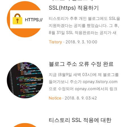
SSL(https) 적용하기
티스토리가 추후 개인 블로그에도 SSL을
지원하겠다는 공지를 했었습니다. 그 후,
8월 31일 SSL 적용완료라는 공지가 새
롭게 올라오면서 개인 블로그에도 SSL이
Tistory
·
2018. 9. 3. 10:00
적용이 가능해졌습니다. 또한,
*.tistory.com인 티스토리 기본 블로그
주소 뿐만 아니라 CNAME을 이용한 개
블로그 주소 오류 수정 완료
인이 구매한 도메인에서도 적용이 가능
지금 (8월9일 새벽 03시)에 제 블로그를
합니다. 적용방법은 다음과 같고, 개인 도
들어가보니 주소가 opnay.tistory.com
메인에서도 이와 같은 방법으로 적용이
으로 수정되어 opnay.com에서의 링크
가능합니다. ※ 개인 도메인은 바로 적용
가 깨져있더라구요...ㅠㅠ
되지않고 약 1 ~ 10분 정도의 대기가 필
Notice
·
2018. 8. 9. 03:42
blog.opnay.com 주소 문제를 지금 수정
요합니다. 1. 먼저 본인이 운영중인 티스
했으며, 해당 문제는 제가 CNAME을 잘
토리 블로그의 블로그 관리 페이지로 접
못 설정한 문제였습니다.티스토리의
속합니다.2. 좌측 메뉴에서 "관리 - 블로
티스토리 SSL 적용에 대한
CNAME주소는 hosts.tistory.io /
그"로 이동합니다. 3. 주소설정 항목을