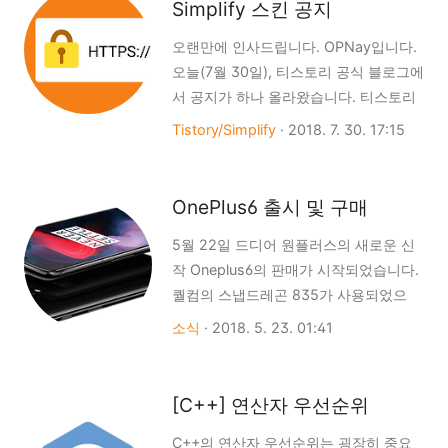
Simplify 스킨 공지
blog.tistory.com. 두가지이며, 제가 설
확인해 "보안접속 사용가능"을 확인합니
정했던건 저 2가지가아닌
다. 4. 보안 접속을 "사용합니..
오랜만에 인사드립니다. OPNay입니다.
hosts.tistory.com(짬뽕...ㅋ;;;;)이였더
오늘(7월 30일), 티스토리 공식 블로그에
라구요...예전에 hosts.tistory.io주소가
서 공지가 하나 올라왔습니다. 티스토리
공지가 나왔을때 io주소가 불안정해
가 드. 디. 어. SSL 적용을 한다는 공지입
Tistory/Simplify
·
2018. 7. 30. 17:15
.com으로 설정하라는 공지가있었는데
니다. SSL을 적용시키면 가장 크게 바뀌
그때 저렇게 바꾼거같아요..ㅠㅠ그것도
는 점이 바로 '주소'입니다. 기존의 주소
모르고 지금까지 사용하다 저 주소가 권
는 http://로 시작하는 주소였지만, SSL
OnePlus6 출시 및 구매
장주소가 아니라 삭제되었고 그러면서
을 적용시키면, https://라는 보안 프로토
제 블..
5월 22일 드디어 원플러스의 새로운 신
콜 주소를 사용하게 됩니다. 또한 서버
작 Oneplus6의 판매가 시작되었습니다.
(서비스 공급자)와 클라이언트(사용자)간
퀄컴의 스냅드레곤 835가 사용되었으
의 모든 통신내용(파일 전송, 수신)이 암
며, 64GB모델은 램 6GB, 128GB /
호화 되고, 현재 접속한 페이지가 실제 페
소식
·
2018. 5. 23. 01:41
256GB모델은 램 8GB가 탑재되었습니
이지(티스토리)가 맞는지 보장한다는 얘
다. 색상으로는 미러 블랙, 미드나잇 블
기가 됩니다. 이미 티스토리 홈페이지
랙, 실크 화이트 총3가지 이나, 실크 화이
(tistory.com), 로그인 페이지 그리고 관
[C++] 연산자 우선순위
트는 아직 구매가 불가능합니다. 구매는
리 페이지(개인 블로그 주소/admin 또는
C++의 연산자 우선순위는 굉장히 중요
원플러스 홈페이지에서 구매가 가능하
주소/manage)는 적용된 상태이고, 공..