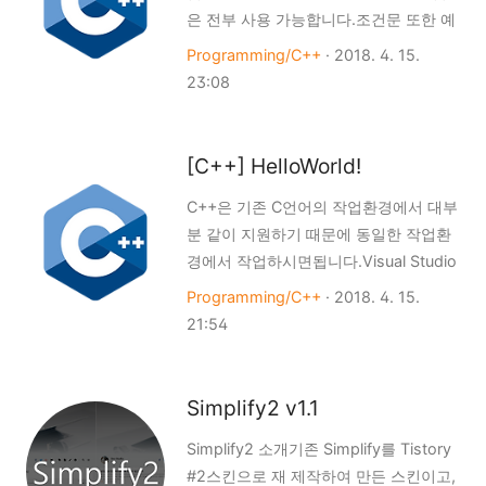
은 전부 사용 가능합니다.조건문 또한 예
Ubuntu 테마가 적용되었습니다. 기존의
외는 아니며, C의 if문과 switch문을 동
Unity에서 사용하던 테마에서 현재
Programming/C++
·
2018. 4. 15.
일하게 사용하실수 있습니다. if 예제 코
GNOME 데스크톱 환경에 더 잘 적응할
23:08
드 출력내용A와 B는 같습니다. 설명5 ~
수 있도록 변경되었으며, Unity에서의 독
6 : 변수 A와 B를 선언해 초기값을 0으로
바를 가져와 적용했습니다. 그리고
저장했습니다.8 ~ 12 : C언어와 동일하
GNOME이 적용됨에 따라 xorg서버와
[C++] HelloWorld!
게 사용된 if문을 볼 수 있습니다. 조건 A
lightdm서버로 변경되는등 내적으로도
C++은 기존 C언어의 작업환경에서 대부
== B의 뜻은 "A와 B가 같습니까?"이고,
많은..
분 같이 지원하기 때문에 동일한 작업환
이는 참(True)입니다. 9 : A == B의 결과
경에서 작업하시면됩니다.Visual Studio
가 참(True)면 실행하게 됩니다. 여기서
나, Visual Studio Code, GCC, 등의 컴
는 A와 B의 값이 같은 0, 결과는 참
Programming/C++
·
2018. 4. 15.
파일러나 IDE를 갖춘상태라면 사용이 가
(True)이니 실행하게 됩니다. 10 : else키
21:54
능하며, 파일 확장자는 .cpp입니다. 아래
워드는 위 if문에서의 조건이 거짓(False)
내용은 가장 기초인 C++의 Hellow
면 실행하게 됩니다. if문의 조건이 참
World 프로그램이며, 가장 기초가 되는
(True)..
Simplify2 v1.1
프로그램입니다. 코드 출력 내용Hello
Simplify2 소개기존 Simplify를 Tistory
World 설명#include 구절은 기존의 C언
#2스킨으로 재 제작하여 만든 스킨이고,
어와 동일하게 외부 파일을 불러온다라